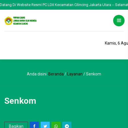
ng Di Website Resmi PC LDII Kecamatan Cilincing Jakarta Utara -- Selamat Menja
Kamis, 6 Ag
Anda disini :
Beranda
/
Layanan
/
Senkom
Senkom
Bagikan