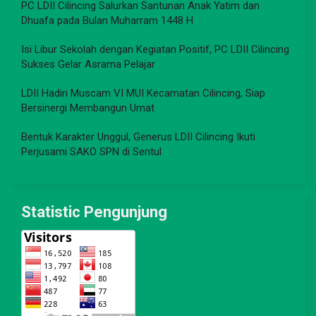
PC LDII Cilincing Salurkan Santunan Anak Yatim dan
Dhuafa pada Bulan Muharram 1448 H
Isi Libur Sekolah dengan Kegiatan Positif, PC LDII Cilincing
Sukses Gelar Asrama Pelajar
LDII Hadiri Muscam VI MUI Kecamatan Cilincing, Siap
Bersinergi Membangun Umat
Bentuk Karakter Unggul, Generus LDII Cilincing Ikuti
Perjusami SAKO SPN di Sentul
Statistic Pengunjung