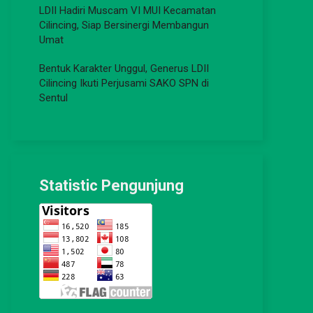
LDII Hadiri Muscam VI MUI Kecamatan
Cilincing, Siap Bersinergi Membangun
Umat
Bentuk Karakter Unggul, Generus LDII
Cilincing Ikuti Perjusami SAKO SPN di
Sentul
Statistic Pengunjung