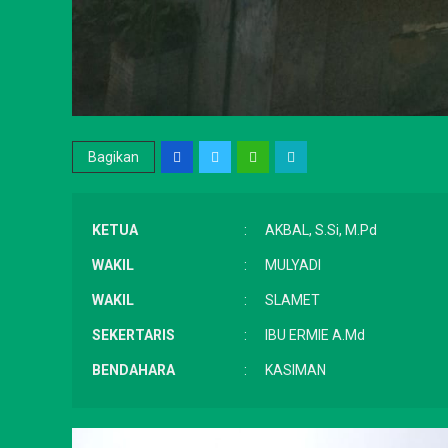
Bagikan
KETUA
:
AKBAL, S.Si, M.Pd
WAKIL
:
MULYADI
WAKIL
:
SLAMET
SEKERTARIS
:
IBU ERMIE A.Md
BENDAHARA
:
KASIMAN