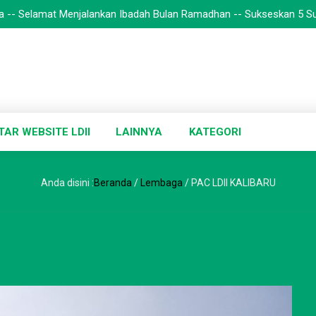
amat Menjalankan Ibadah Bulan Ramadhan -- Sukseskan 5 Sukses Ramadh
TAR WEBSITE LDII
LAINNYA
KATEGORI
Anda disini :
Beranda
/
Lembaga
/
PAC LDII KALIBARU