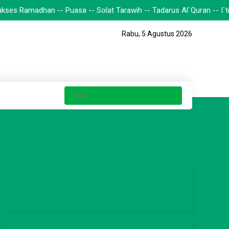
an -- Puasa -- Solat Tarawih -- Tadarus Al`Quran -- I`tikaf Dan La
Rabu, 5 Agustus 2026