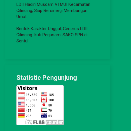
LDII Hadiri Muscam VI MUI Kecamatan
Cilincing, Siap Bersinergi Membangun
Umat
Bentuk Karakter Unggul, Generus LDII
Cilincing Ikuti Perjusami SAKO SPN di
Sentul
Statistic Pengunjung