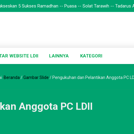
an 5 Sukses Ramadhan -- Puasa -- Solat Tarawih -- Tadarus Al`Quran
TAR WEBSITE LDII
LAINNYA
KATEGORI
i :
Beranda
/
Gambar Slide
/
Pengukuhan dan Pelantikan Anggota PC LDII
kan Anggota PC LDII