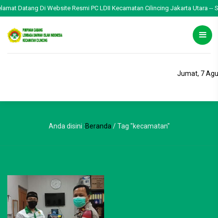
elamat Datang Di Website Resmi PC LDII Kecamatan Cilincing Jakarta Utara -- Se
Jumat, 7 Agu
Anda disini :
Beranda
/
Tag "kecamatan"