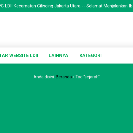
C LDII Kecamatan Cilincing Jakarta Utara -- Selamat Menjalankan Iba
TAR WEBSITE LDII
LAINNYA
KATEGORI
Anda disini :
Beranda
/
Tag "sejarah"