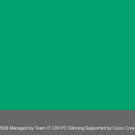
2026 Managed by Team IT LDII PC Cilincing Supported by
Ciuss Crea