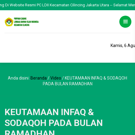
Website Resmi PC LDII Kecamatan Cilincing Jakarta Utara -- Selamat Menjalanka
Kamis, 6 Ag
Anda disini :
Beranda
/
Video
/
KEUTAMAAN INFAQ & SODAQOH
PADA BULAN RAMADHAN
KEUTAMAAN INFAQ &
SODAQOH PADA BULAN
RAMADHAN