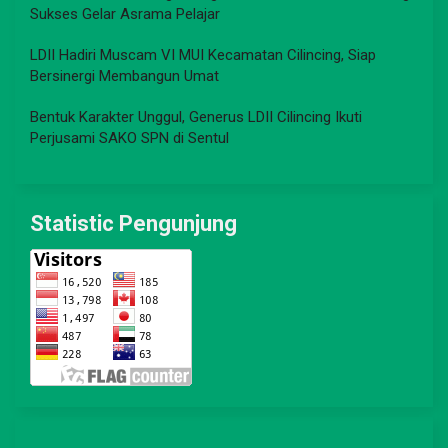
Sukses Gelar Asrama Pelajar
LDII Hadiri Muscam VI MUI Kecamatan Cilincing, Siap
Bersinergi Membangun Umat
Bentuk Karakter Unggul, Generus LDII Cilincing Ikuti
Perjusami SAKO SPN di Sentul
Statistic Pengunjung