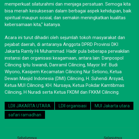
memperkuat silaturahmi dan menjaga persatuan. Semoga kita
bisa meraih kesuksesan dalam berbagai aspek kehidupan, baik
spiritual maupun sosial, dan semakin meningkatkan kualitas
kebersamaan kita,” katanya.
Acara ini turut dihadiri oleh sejumlah tokoh masyarakat dan
pejabat daerah, di antaranya Anggota DPRD Provinsi DKI
Jakarta Ramly Hi Muhammad. Hadir pula beberapa perwakilan
instansi dan organisasi keagamaan, antara lain: Danpospol
Cilincing Iptu Iswandi, Danramil Cilincing, Mayor Inf. Budi
Wiyono, Kasipem Kecamatan Cilincing Nur Setiono, Ketua
Dewan Masjid Indonesia (DMI) Cilincing, H. Suhendi Arsyad,
Ketua MUI Cilincing, KH. Nursaya, Ketua Pokdar Kamtibmas
Cilincing, H Nuradi serta Ketua FKDM dan FKKM Cilincing.
LDII JAKARTA UTARA
LDII organisasi
MUI Jakarta utara
safari ramadhan
Sebelumnya
Selanjutnya