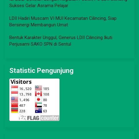
Sukses Gelar Asrama Pelajar
LDII Hadiri Muscam VI MUI Kecamatan Cilincing, Siap
Bersinergi Membangun Umat
Bentuk Karakter Unggul, Generus LDII Cilincing Ikuti
Perjusami SAKO SPN di Sentul
Statistic Pengunjung