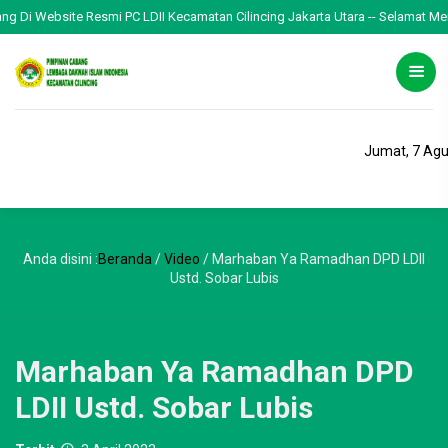
i Website Resmi PC LDII Kecamatan Cilincing Jakarta Utara -- Selamat Menjalan
Jumat, 7 Agu
Anda disini :
Beranda
/
Video
/
Marhaban Ya Ramadhan DPD LDII
Ustd. Sobar Lubis
Marhaban Ya Ramadhan DPD
LDII Ustd. Sobar Lubis