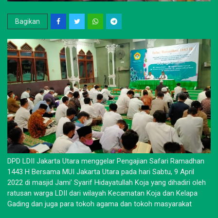
Bagikan
DPD LDII Jakarta Utara menggelar Pengajian Safari Ramadhan
1443 H Bersama MUI Jakarta Utara pada hari Sabtu, 9 April
2022 di masjid Jami’ Syarif Hidayatullah Koja yang dihadiri oleh
ratusan warga LDII dari wilayah Kecamatan Koja dan Kelapa
Gading dan juga para tokoh agama dan tokoh masyarakat