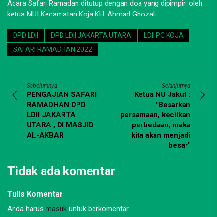
Acara Safari Ramadan ditutup dengan doa yang dipimpin oleh
ketua MUI Kecamatan Koja KH. Ahmad Ghozali.
DPD LDII
DPD LDII JAKARTA UTARA
LDII PC KOJA
SAFARI RAMADHAN 2022
Sebelumnya
Selanjutnya
PENGAJIAN SAFARI
Ketua NU Jakut :
RAMADHAN DPD
"Besarkan
LDII JAKARTA
persamaan, kecilkan
UTARA , DI MASJID
perbedaan, maka
AL-AKBAR
kita akan menjadi
besar"
Tidak ada komentar
Tulis Komentar
Anda harus
masuk
untuk berkomentar.