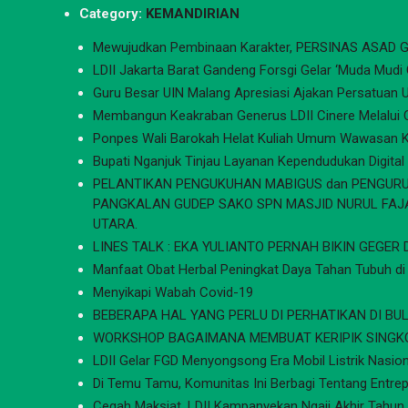
Category:
KEMANDIRIAN
Mewujudkan Pembinaan Karakter, PERSINAS ASAD G
LDII Jakarta Barat Gandeng Forsgi Gelar ‘Muda Mudi
Guru Besar UIN Malang Apresiasi Ajakan Persatuan U
Membangun Keakraban Generus LDII Cinere Melalui
Ponpes Wali Barokah Helat Kuliah Umum Wawasan K
Bupati Nganjuk Tinjau Layanan Kependudukan Digital
PELANTIKAN PENGUKUHAN MABIGUS dan PENGURUS G
PANGKALAN GUDEP SAKO SPN MASJID NURUL FAJ
UTARA.
LINES TALK : EKA YULIANTO PERNAH BIKIN GEGER D
Manfaat Obat Herbal Peningkat Daya Tahan Tubuh di
Menyikapi Wabah Covid-19
BEBERAPA HAL YANG PERLU DI PERHATIKAN DI B
WORKSHOP BAGAIMANA MEMBUAT KERIPIK SINGK
LDII Gelar FGD Menyongsong Era Mobil Listrik Nasion
Di Temu Tamu, Komunitas Ini Berbagi Tentang Entrep
Cegah Maksiat, LDII Kampanyekan Ngaji Akhir Tahun