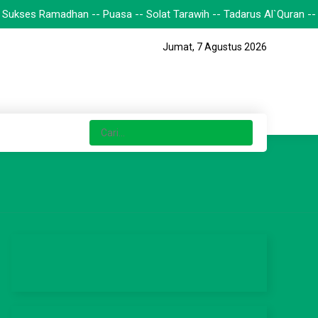
madhan -- Puasa -- Solat Tarawih -- Tadarus Al`Quran -- I`tikaf Da
Jumat, 7 Agustus 2026