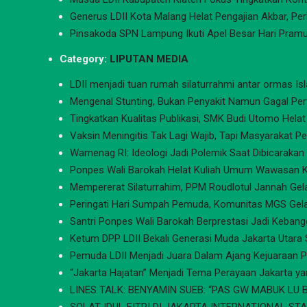
Generus LDII Kota Malang Helat Pengajian Akbar, Pe
Pinsakoda SPN Lampung Ikuti Apel Besar Hari Pram
Category:
LIPUTAN MEDIA
LDII menjadi tuan rumah silaturrahmi antar ormas 
Mengenal Stunting, Bukan Penyakit Namun Gagal P
Tingkatkan Kualitas Publikasi, SMK Budi Utomo Helat 
Vaksin Meningitis Tak Lagi Wajib, Tapi Masyarakat P
Wamenag RI: Ideologi Jadi Polemik Saat Dibicarakan 
Ponpes Wali Barokah Helat Kuliah Umum Wawasan K
Mempererat Silaturrahim, PPM Roudlotul Jannah Gel
Peringati Hari Sumpah Pemuda, Komunitas MGS Gelar
Santri Ponpes Wali Barokah Berprestasi Jadi Kebangg
Ketum DPP LDII Bekali Generasi Muda Jakarta Utara
Pemuda LDII Menjadi Juara Dalam Ajang Kejuaraan Pe
“Jakarta Hajatan” Menjadi Tema Perayaan Jakarta y
LINES TALK: BENYAMIN SUEB: “PAS GW MABUK LU BI