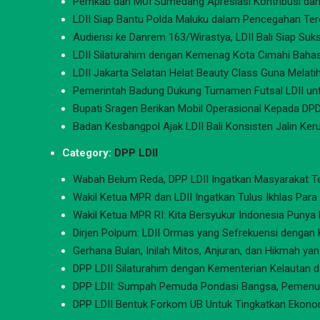
Pemkab dan MUI Sumedang Apresiasi Kontribusi dan
LDII Siap Bantu Polda Maluku dalam Pencegahan Ter
Audiensi ke Danrem 163/Wirastya, LDII Bali Siap Su
LDII Silaturahim dengan Kemenag Kota Cimahi Bah
LDII Jakarta Selatan Helat Beauty Class Guna Melatih
Pemerintah Badung Dukung Turnamen Futsal LDII un
Bupati Sragen Berikan Mobil Operasional Kepada DPD
Badan Kesbangpol Ajak LDII Bali Konsisten Jalin K
Category:
DPP LDII
Wabah Belum Reda, DPP LDII Ingatkan Masyarakat 
Wakil Ketua MPR dan LDII Ingatkan Tulus Ikhlas Par
Wakil Ketua MPR RI: Kita Bersyukur Indonesia Punya 
Dirjen Polpum: LDII Ormas yang Sefrekuensi dengan
Gerhana Bulan, Inilah Mitos, Anjuran, dan Hikmah ya
DPP LDII Silaturahim dengan Kementerian Kelautan 
DPP LDII: Sumpah Pemuda Pondasi Bangsa, Pemenuh
DPP LDII Bentuk Forkom UB Untuk Tingkatkan Ekono