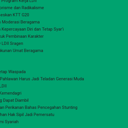
 Program Kerja LDII
orisme dan Radikalisme
kseskan KTT G20
as Moderasi Beragama
 Kepercayaan Diri dan Tetap Syar’i
tuk Pembinaan Karakter
 LDII Sragen
erukunan Umat Beragama
Tetap Waspada
a Pahlawan Harus Jadi Teladan Generasi Muda
LDII
 Kemendagri
ng Dapat Diambil
dan Perikanan Bahas Pencegahan Stunting
an Hak Sipil Jadi Pemersatu
mi Syariah