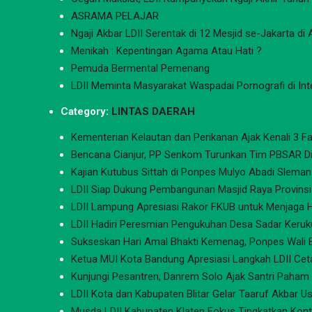
ASRAMA PELAJAR
Ngaji Akbar LDII Serentak di 12 Mesjid se-Jakarta di
Menikah : Kepentingan Agama Atau Hati ?
Pemuda Bermental Pemenang
LDII Meminta Masyarakat Waspadai Pornografi di Int
Category:
LINTAS DAERAH
Kementerian Kelautan dan Perikanan Ajak Kenali 3 Fa
Bencana Cianjur, PP Senkom Turunkan Tim PBSAR Di
Kajian Kutubus Sittah di Ponpes Mulyo Abadi Sleman
LDII Siap Dukung Pembangunan Masjid Raya Provins
LDII Lampung Apresiasi Rakor FKUB untuk Menjaga
LDII Hadiri Peresmian Pengukuhan Desa Sadar Keru
Sukseskan Hari Amal Bhakti Kemenag, Ponpes Wali 
Ketua MUI Kota Bandung Apresiasi Langkah LDII Cet
Kunjungi Pesantren, Danrem Solo Ajak Santri Paham
LDII Kota dan Kabupaten Blitar Gelar Taaruf Akbar Us
Musda LDII Kabupaten Klaten Fokus Tingkatkan Kontr