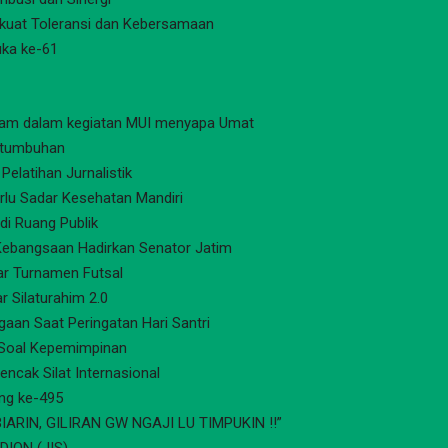
rkuat Toleransi dan Kebersamaan
uka ke-61
Islam dalam kegiatan MUI menyapa Umat
ertumbuhan
Pelatihan Jurnalistik
erlu Sadar Kesehatan Mandiri
di Ruang Publik
ebangsaan Hadirkan Senator Jatim
ar Turnamen Futsal
 Silaturahim 2.0
aan Saat Peringatan Hari Santri
 Soal Kepemimpinan
ncak Silat Internasional
ang ke-495
ARIN, GILIRAN GW NGAJI LU TIMPUKIN !!”