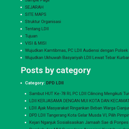
Sample Page
SEJARAH
SITE MAPS
Struktur Organisasi
Tentang LDII
Tujuan
VISI & MISI
Wujudkan Kamtibmas, PC LDII Audiensi dengan Polsek C
Wujudkan Ukhuwah Basyariyah LDII Lewat Tebar Kurba
Posts by category
Category:
DPD LDII
Sambut HUT Ke-78 RI, PC LDII Cilincing Mengikuti T
LDII KERJASAMA DENGAN MUI KOTA DAN KECAMAT
LDII Ajak Masyarakat Ringankan Beban Warga Cianj
DPD LDII Tangerang Kota Gelar Musda VI, Pilih Pimpi
Kejari Nganjuk Sosialisasikan Jamaah Sae di Ponpes