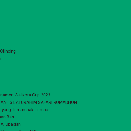
ilincing
n
urnamen Walikota Cup 2023
AN , SILATURAHIM SAFARI ROMADHON
ur yang Terdampak Gempa
nan Baru
 Al Ubaidah