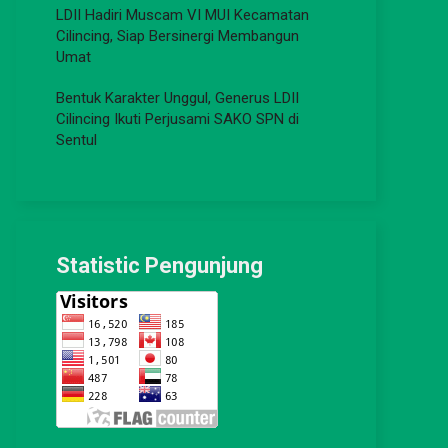
LDII Hadiri Muscam VI MUI Kecamatan
Cilincing, Siap Bersinergi Membangun
Umat
Bentuk Karakter Unggul, Generus LDII
Cilincing Ikuti Perjusami SAKO SPN di
Sentul
Statistic Pengunjung