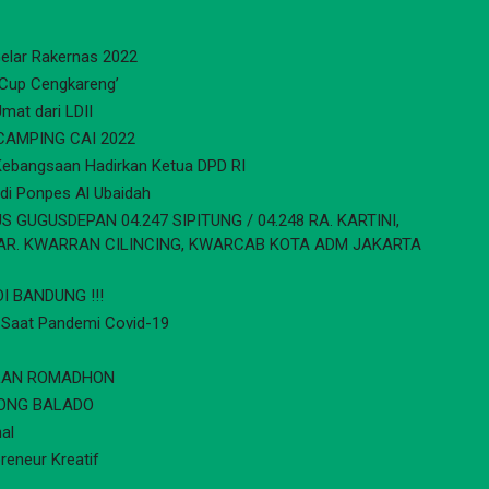
elar Rakernas 2022
 Cup Cengkareng’
mat dari LDII
 CAMPING CAI 2022
ebangsaan Hadirkan Ketua DPD RI
 di Ponpes Al Ubaidah
UGUSDEPAN 04.247 SIPITUNG / 04.248 RA. KARTINI,
AR. KWARRAN CILINCING, KWARCAB KOTA ADM JAKARTA
I BANDUNG !!!
 Saat Pandemi Covid-19
ULAN ROMADHON
ONG BALADO
al
reneur Kreatif